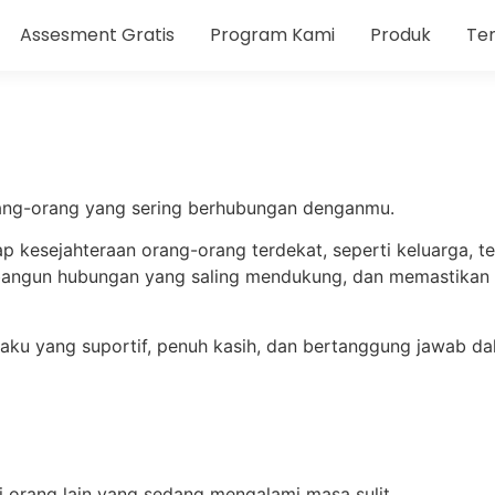
Assesment Gratis
Program Kami
Produk
Te
ang-orang yang sering berhubungan denganmu.
p kesejahteraan orang-orang terdekat, seperti keluarga, t
angun hubungan yang saling mendukung, dan memastikan st
laku yang suportif, penuh kasih, dan bertanggung jawab da
 orang lain yang sedang mengalami masa sulit.