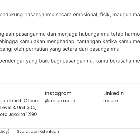
mendukung pasanganmu secara emosional, fisik, maupun m
agiaan pasanganmu dan menjaga hubunganmu tetap harmoni
Sehingga kamu akan menghadapi tantangan ketika kamu m
angi oleh perhatian yang setara dari pasanganmu.
pendengar yang baik bagi pasanganmu, kamu berusaha me
Instagram
Linkedin
ati Infiniti Office,
@ranum.co.id
ranum
Level 3, Unit 304,
ota Jakarta 12190
olicy)
Syarat dan Ketentuan