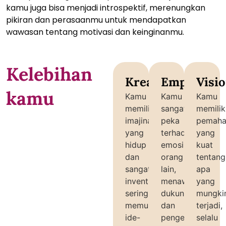
kamu juga bisa menjadi introspektif, merenungkan
pikiran dan perasaanmu untuk mendapatkan
wawasan tentang motivasi dan keinginanmu.
Kelebihan
Kreatif
Empati
Visi
kamu
Kamu
Kamu
Kamu
memiliki
sangat
memilik
imajinasi
peka
pemah
yang
terhadap
yang
hidup
emosi
kuat
dan
orang
tentang
sangat
lain,
apa
inventif,
menawarkan
yang
seringkali
dukungan
mungki
memunculkan
dan
terjadi,
ide-
pengertian
selalu