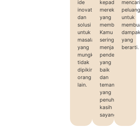
ide
kepada
mencar
inovatif
mereka
peluan
dan
yang
untuk
solusi
membutuhkan.
membu
untuk
Kamu
dampa
masalah
seringkali
yang
yang
menjadi
berarti.
mungkin
pendengar
tidak
yang
dipikirkan
baik
orang
dan
lain.
teman
yang
penuh
kasih
sayang.