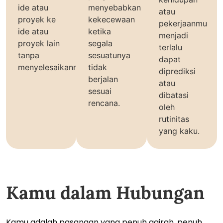
ide atau
menyebabkan
atau
proyek ke
kekecewaan
pekerjaanmu
ide atau
ketika
menjadi
proyek lain
segala
terlalu
tanpa
sesuatunya
dapat
menyelesaikannya.
tidak
diprediksi
berjalan
atau
sesuai
dibatasi
rencana.
oleh
rutinitas
yang kaku.
Kamu dalam Hubungan
Kamu adalah pasangan yang penuh gairah, penuh