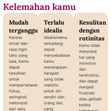
Kelemahan kamu
Mudah
Terlalu
Kesulitan
terganggu
idealis
dengan
rutinitas
Karena
Idealismemu
minat dan
terkadang
Kamu tidak
rasa ingin
dapat
menyukai
tahu yang
menyebabkan
hal yang
luas, kamu
kamu
monoton
dapat
menetapkan
dan
kesulitan
harapan
terstruktur,
untuk
yang tidak
dan dapat
mempertahankan
realistis
menjadi
fokus,
untuk diri
frustrasi
seringkali
sendiri dan
atau gelisah
melompat
orang lain,
ketika
dari satu
yang
kehidupan