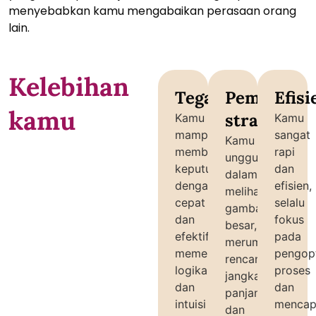
menyebabkan kamu mengabaikan perasaan orang
lain.
Kelebihan
Tegas
Pemikir
Efisi
kamu
strategis
Kamu
Kamu
mampu
sangat
Kamu
membuat
rapi
unggul
keputusan
dan
dalam
dengan
efisien,
melihat
cepat
selalu
gambaran
dan
fokus
besar,
efektif,
pada
merumuskan
memercayai
pengop
rencana
logika
proses
jangka
dan
dan
panjang,
intuisi
mencap
dan