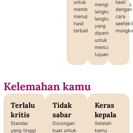
untuk
hasil
mengidentifikasi
membimbingmu
dengan
langkah-
menuju
cara
langkah
hasil
seefekt
yang
terbaik.
mungki
diperlukan
untuk
mencapai
tujuanmu.
Kelemahan kamu
Terlalu
Tidak
Keras
kritis
sabar
kepala
Standar
Dorongan
Setelah
yang tinggi
kuat untuk
kamu