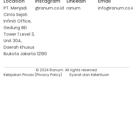
Location
Instagram
Linkedin
Email
PT. Menjadi
@ranum.co.id
ranum
info@ranum.co.i
Cinta Sejati
Infiniti Office,
Gedung BEI
Tower 1 Level 3,
Unit 304,
Daerah Khusus
Ibukota Jakarta 12190
© 2024 Ranum. All rights reserved.
Kebijakan Privasi (Privacy Policy)
Syarat dan Ketentuan