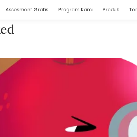
Assesment Gratis
Program Kami
Produk
Te
ked